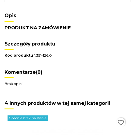
Opis
PRODUKT NA ZAMÓWIENIE
Szczegóły produktu
Kod produktu
1.351-126.0
Komentarze
(0)
Brak opini
4 innych produktów w tej samej kategorii
Obecnie brak na stanie
favorite_border