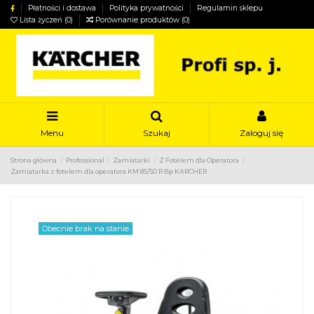
Płatności i dostawa
Polityka prywatności
Regulamin sklepu
Lista życzeń (
0
)
Porównanie produktów (
0
)
Menu
Szukaj
Zaloguj się
Strona główna
Professional
Zamiatarki
Z Fotelem dla Operatora
Zamiatarka z fotelem dla operatora KM 85/50 R Bp KARCHER
Obecnie brak na stanie