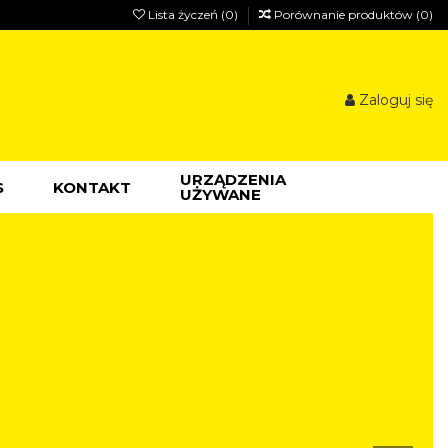
Lista życzeń (
0
)
Porównanie produktów (
0
)
Zaloguj się
URZĄDZENIA
S
KONTAKT
UŻYWANE