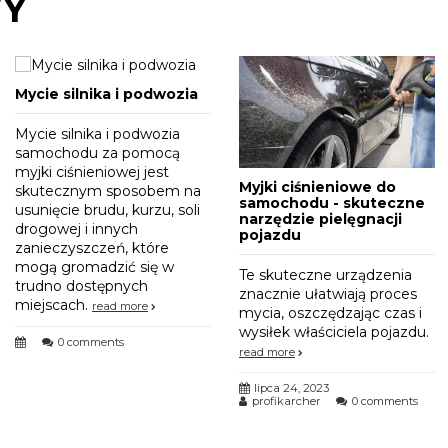
WY
Mycie silnika i podwozia
Mycie silnika i podwozia
samochodu za pomocą
myjki ciśnieniowej jest
Myjki ciśnieniowe do
skutecznym sposobem na
samochodu - skuteczne
usunięcie brudu, kurzu, soli
narzędzie pielęgnacji
drogowej i innych
pojazdu
zanieczyszczeń, które
mogą gromadzić się w
Te skuteczne urządzenia
trudno dostępnych
znacznie ułatwiają proces
miejscach.
read more
mycia, oszczędzając czas i
wysiłek właściciela pojazdu.
0 comments
read more
lipca 24, 2023
profikarcher
0 comments