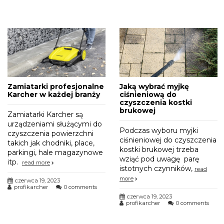
Jaką wybrać myjkę
Zamiatarki profesjonalne
ciśnieniową do
Karcher w każdej branży
czyszczenia kostki
brukowej
Zamiatarki Karcher są
urządzeniami służącymi do
Podczas wyboru myjki
czyszczenia powierzchni
ciśnieniowej do czyszczenia
takich jak chodniki, place,
kostki brukowej trzeba
parkingi, hale magazynowe
wziąć pod uwagę parę
itp.
read more
istotnych czynników,
read
more
czerwca 19, 2023
profikarcher
0 comments
czerwca 19, 2023
profikarcher
0 comments