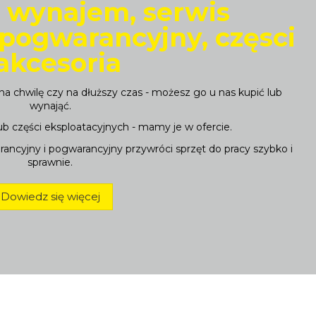
 wynajem, serwis
 pogwarancyjny, częsci
 akcesoria
a chwilę czy na dłuższy czas - możesz go u nas kupić lub
wynająć.
b części eksploatacyjnych - mamy je w ofercie.
warancyjny i pogwarancyjny przywróci sprzęt do pracy szybko i
sprawnie.
Dowiedz się więcej