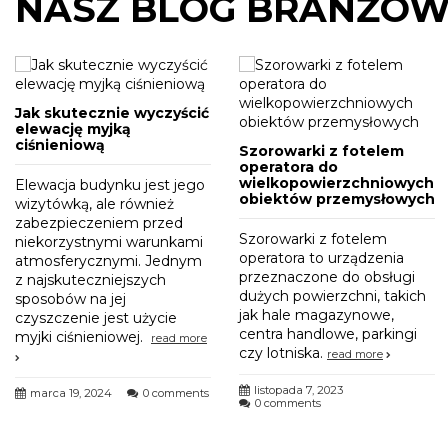
NASZ BLOG BRANŻO
Jak skutecznie wyczyścić
elewację myjką
ciśnieniową
Szorowarki z fotelem
operatora do
wielkopowierzchniowych
Elewacja budynku jest jego
obiektów przemysłowych
wizytówką, ale również
zabezpieczeniem przed
Szorowarki z fotelem
niekorzystnymi warunkami
operatora to urządzenia
atmosferycznymi. Jednym
przeznaczone do obsługi
z najskuteczniejszych
dużych powierzchni, takich
sposobów na jej
jak hale magazynowe,
czyszczenie jest użycie
centra handlowe, parkingi
myjki ciśnieniowej.
read more
czy lotniska.
read more
listopada 7, 2023
marca 19, 2024
0 comments
0 comments