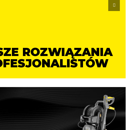
SZE ROZWIĄZANIA
OFESJONALISTÓW