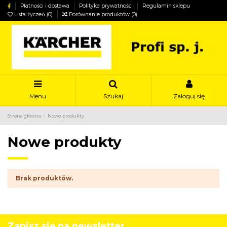
Płatności i dostawa
Polityka prywatności
Regulamin sklepu
Lista życzeń (
0
)
Porównanie produktów (
0
)
Menu
Szukaj
Zaloguj się
Strona główna
Nowe produkty
Nowe produkty
Brak produktów.
Zapisz się na newsletter