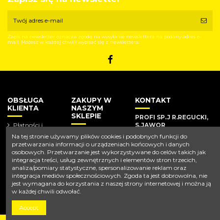
Zapis na newsletter oznacza zgodę na wysyłanie newslettera na podany adres e-
mail. Możesz w każdej chwili wypisać się z newslettera.
OBSŁUGA
ZAKUPY W
KONTAKT
KLIENTA
NASZYM
SKLEPIE
PROFI SP.J R.REGUCKI,
Płatności i
S.JAWOR
dostawa
Nowe
Na tej stronie używamy plików cookies i podobnych funkcji do
produkty
Polityka
Ul. Balicka 79a 30-149
przetwarzania informacji o urządzeniach końcowych i danych
prywatności
Kraków
osobowych. Przetwarzanie jest wykorzystywane do celów takich jak
integracja treści, usług zewnętrznych i elementów stron trzecich,
Strona główna
Tel 12 637 66 35
analiza/pomiary statystyczne, spersonalizowanie reklam oraz
integracja mediów społecznościowych. Zgoda ta jest dobrowolna, nie
jest wymagana do korzystania z naszej strony internetowej i można ją
biuro@profikarcher.com.pl
w każdej chwili odwołać.
Accept