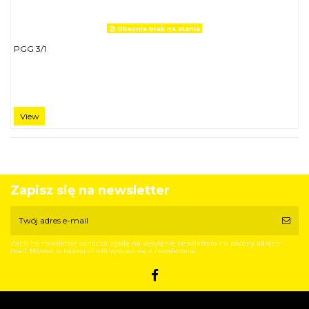
Obecnie brak na stanie
PGG 3/1
View
Zapisz się na newsletter
Zapis na newsletter oznacza zgodę na wysyłanie newslettera na podany adres e-
mail. Możesz w każdej chwili wypisać się z newslettera.