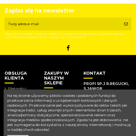
Zapisz się na newsletter
Zapis na newsletter oznacza zgodę na wysyłanie newslettera na podany adres e-
mail. Możesz w każdej chwili wypisać się z newslettera.
OBSŁUGA
ZAKUPY W
KONTAKT
KLIENTA
NASZYM
SKLEPIE
PROFI SP.J R.REGUCKI,
Płatności i
S.JAWOR
dostawa
Nowe
Na tej stronie używamy plików cookies i podobnych funkcji do
produkty
Polityka
Ul. Balicka 79a 30-149
przetwarzania informacji o urządzeniach końcowych i danych
prywatności
Kraków
osobowych. Przetwarzanie jest wykorzystywane do celów takich jak
integracja treści, usług zewnętrznych i elementów stron trzecich,
Strona główna
Tel 12 637 66 35
analiza/pomiary statystyczne, spersonalizowanie reklam oraz
integracja mediów społecznościowych. Zgoda ta jest dobrowolna, nie
jest wymagana do korzystania z naszej strony internetowej i można ją
biuro@profikarcher.com.pl
w każdej chwili odwołać.