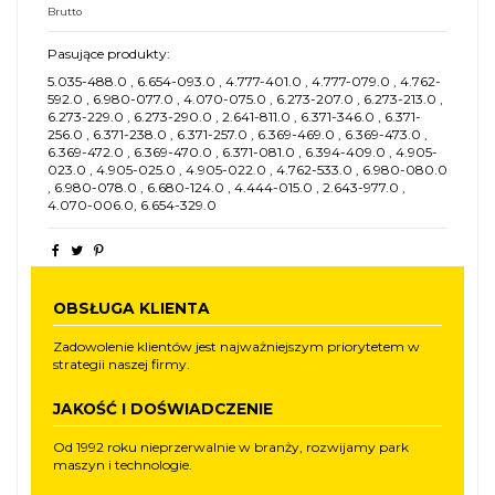
Brutto
Pasujące produkty:
5.035-488.0 , 6.654-093.0 , 4.777-401.0 , 4.777-079.0 , 4.762-
592.0 , 6.980-077.0 , 4.070-075.0 , 6.273-207.0 , 6.273-213.0 ,
6.273-229.0 , 6.273-290.0 , 2.641-811.0 , 6.371-346.0 , 6.371-
256.0 , 6.371-238.0 , 6.371-257.0 , 6.369-469.0 , 6.369-473.0 ,
6.369-472.0 , 6.369-470.0 , 6.371-081.0 , 6.394-409.0 , 4.905-
023.0 , 4.905-025.0 , 4.905-022.0 , 4.762-533.0 , 6.980-080.0
, 6.980-078.0 , 6.680-124.0 , 4.444-015.0 , 2.643-977.0 ,
4.070-006.0, 6.654-329.0
OBSŁUGA KLIENTA
Zadowolenie klientów jest najważniejszym priorytetem w
strategii naszej firmy.
JAKOŚĆ I DOŚWIADCZENIE
Od 1992 roku nieprzerwalnie w branży, rozwijamy park
maszyn i technologie.