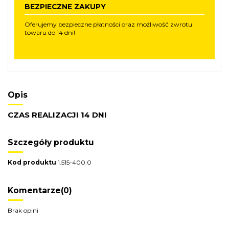
BEZPIECZNE ZAKUPY
Oferujemy bezpieczne płatności oraz możliwość zwrotu
towaru do 14 dni!
Opis
CZAS REALIZACJI 14 DNI
Szczegóły produktu
Kod produktu
1.515-400.0
Komentarze
(0)
Brak opini