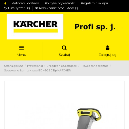
Płatności i dostawa
Polityka prywatności
Regulamin sklepu
Lista życzeń (
0
)
Porównanie produktów (
0
)
Menu
Szukaj
Zaloguj się
Strona główna
Professional
Urządzenia Szorujące
Prowadzone ręcznie
Szorowarka kompaktowa BD 43/25 C Bp KARCHER