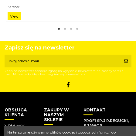
Kärcher
View
Zapisz się na newsletter
Zapis na newsletter oznacza zgodę na wysyłanie newslettera na podany adres e-
mail. Możesz w każdej chwili wypisać się z newslettera.
OBSŁUGA
ZAKUPY W
KONTAKT
KLIENTA
NASZYM
SKLEPIE
PROFI SP.J R.REGUCKI,
Płatności i
S.JAWOR
dostawa
Nowe
Na tej stronie używamy plików cookies i podobnych funkcji do
produkty