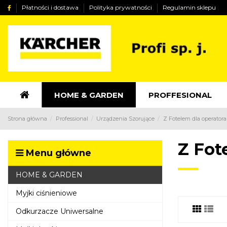
Płatności i dostawa
Polityka prywatności
Regulamin sklepu
HOME & GARDEN
PROFFESIONAL
Strona główna
Professional
Urządzenia Szorujące
Z Fotelem dla operatora
Z Fot
Menu główne
HOME & GARDEN
Myjki ciśnieniowe
Odkurzacze Uniwersalne