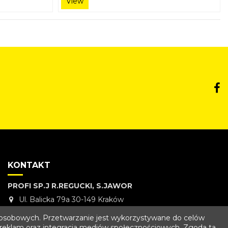
View
KONTAKT
PROFI SP.J R.REGUCKI, S.JAWOR
Ul. Balicka 79a 30-149 Kraków
Tel 12 637 66 35
h osobowych. Przetwarzanie jest wykorzystywane do celów
ie reklam oraz integracja mediów społecznościowych. Zgoda ta