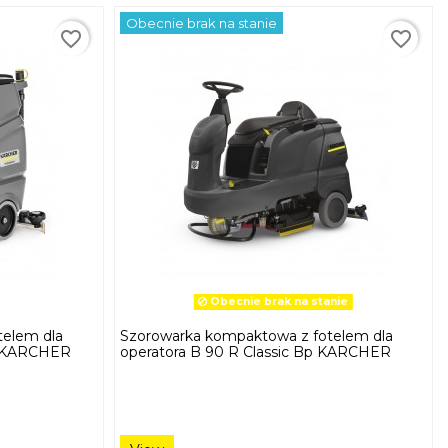
Obecnie brak na stanie
favorite_border
favorite_border
Obecnie brak na stanie
telem dla
Szorowarka kompaktowa z fotelem dla
ic KARCHER
operatora B 90 R Classic Bp KARCHER