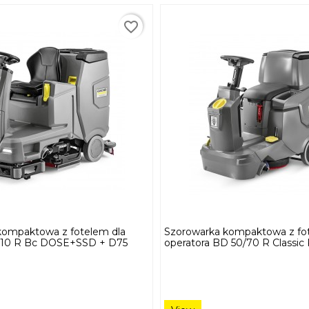
favorite_border
kompaktowa z fotelem dla
Szorowarka kompaktowa z fo
 110 R Bc DOSE+SSD + D75
operatora BD 50/70 R Class