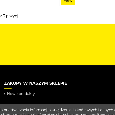
View
z 3 pozycji
ZAKUPY W NASZYM SKLEPIE
Nowe produkty
 do przetwarzania informacji o urządzeniach końcowych i danyc
w stron trzecich, analiza/pomiary statystyczne, spersonalizowan