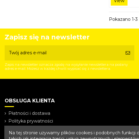
View
Pokazano 1-3 
Zapisz się na newsletter
Zapis na newsletter oznacza zgodę na wysyłanie newslettera na podany
adres e-mail. Możesz w każdej chwili wypisać się z newslettera.
OBSŁUGA KLIENTA
Płatności i dostawa
Polityka prywatności
Strona główna
Na tej stronie używamy plików cookies i podobnych funkcji
takich jak integracja treści, usług zewnętrznych i elementó