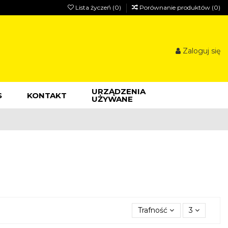
Lista życzeń (
0
)
Porównanie produktów (
0
)
Zaloguj się
URZĄDZENIA
S
KONTAKT
UŻYWANE
Trafność
3