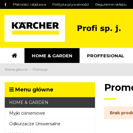
Płatności i dostawa
Polityka prywatności
Regulamin sklepu
HOME & GARDEN
PROFFESIONAL
Strona główna
Promocje
Prom
Menu główne
HOME & GARDEN
Brak prod
Myjki ciśnieniowe
Odkurzacze Uniwersalne