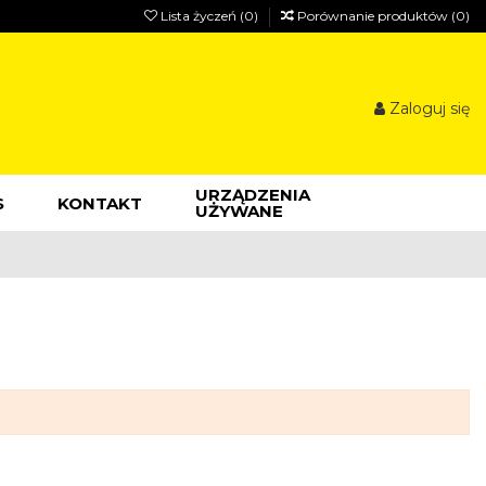
Lista życzeń (
0
)
Porównanie produktów (
0
)
Zaloguj się
URZĄDZENIA
S
KONTAKT
UŻYWANE